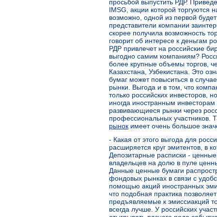
просьбой выпустить РДР. Привед
IMSG, акции которой торгуются н
возможно, одной из первой будет
представители компании заинтер
скорее получила возможность то
говорит об интересе к деньгам ро
РДР привлечет на российские бир
выгодно самим компаниям? Росс
более крупные объемы торгов, ч
Казахстана, Узбекистана. Это озн
бумаг может повыситься в случае
рынки. Выгода и в том, что комп
только российских инвесторов, но
иногда иностранным инвесторам 
развивающиеся рынки через росс
профессиональных участников. 
рынок
имеет очень большое значе
- Какая от этого выгода для рос
расширяется круг эмитентов, в к
Депозитарные расписки - ценные
владельцев на долю в пуле ценны
Данные ценные бумаги распрост
фондовых рынках в связи с удобс
помощью акций иностранных эмит
что подобная практика позволяет
предъявляемые к эмиссиакций то
всегда лучше. У российских учас