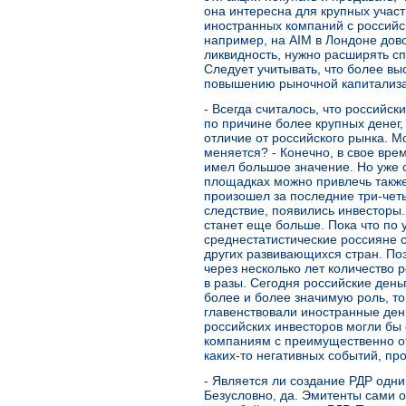
она интересна для крупных учас
иностранных компаний с российс
например, на AIM в Лондоне дов
ликвидность, нужно расширять с
Следует учитывать, что более вы
повышению рыночной капитализ
- Всегда считалось, что российс
по причине более крупных денег,
отличие от российского рынка. М
меняется? - Конечно, в свое вре
имел большое значение. Но уже 
площадках можно привлечь также
произошел за последние три-четы
следствие, появились инвесторы.
станет еще больше. Пока что по
среднестатистические россияне 
других развивающихся стран. По
через несколько лет количество 
в разы. Сегодня российские день
более и более значимую роль, то
главенствовали иностранные день
российских инвесторов могли бы
компаниям с преимущественно о
каких-то негативных событий, п
- Является ли создание РДР одни
Безусловно, да. Эмитенты сами 