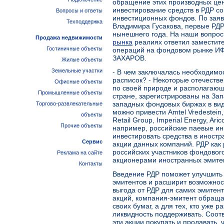
обращение этих производных це
инвестирование средств в РДР с
Вопросы и ответы
инвестиционных фондов. По зая
Техподдержка
Владимира Гусакова, первые РДР 
нынешнего года. На наши вопрос
Продажа недвижимости
рынка
реалиях ответил заместит
Гостиничные объекты
операций на фондовом рынке 
ЗАХАРОВ.
Жилые объекты
Земельные участки
- В чем заключалась необходимо
расписок? - Некоторые отечеств
Офисные объекты
по своей природе и располагающ
Промышленные объекты
стране, зарегистрированы на Зап
западных фондовых биржах в вид
Торгово-развлекательные
можно привести Amtel Vredestein, 
объекты
Retail Group, Imperial Energy, Ar
Прочие объекты
например, российские паевые и
инвестировать средства в иностр
Сервис
акции данных компаний. РДР как р
российских участников фондовог
Реклама на сайте
акционерами иностранных эмите
Контакты
Введение РДР поможет улучшить 
эмитентов и расширит возможност
выгода от РДР для самих эмитен
акций, компания-эмитент обраща
своих бумаг, а для тех, кто уже р
ликвидность поддерживать. Соотв
эти акции покупать и продавать,