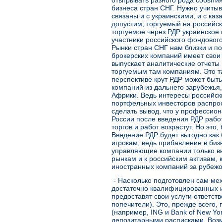
отыгрывать разного рода событи
бизнеса стран СНГ. Нужно учитыв
связаны и с украинскими, и с ка
допустим, торгуемый на российс
торгуемое через РДР украинское
участники российского фондового
Рынки стран СНГ нам близки и п
брокерских компаний имеет свои 
выпускает аналитические отчеты
торгуемым там компаниям. Это та
перспективе крут РДР может быт
компаний из дальнего зарубежья,
Африки. Ведь интересы российск
портфельных инвесторов распрос
сделать вывод, что у профессио
России после введения РДР рабо
торгов и работ возрастут. Но это
Введение РДР будет выгодно как
игрокам, ведь прибавление в биз
управляющие компании только вы
рынкам и к российским активам, 
иностранных компаний за рубеж
- Насколько подготовлен сам ме
достаточно квалифицированных и
предоставят свои услуги ответств
попечители). Это, прежде всего,
(например, ING и Bank of New Yor
депозитарными расписками. Возм