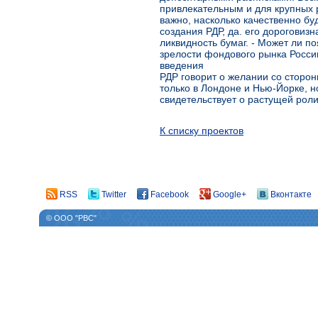
привлекательным и для крупных р
важно, насколько качественно бу
создания РДР, да. его дороговиз
ликвидность бумаг. - Может ли п
зрелости фондового рынка России
введения
РДР говорит о желании со сторо
только в Лондоне и Нью-Йорке, но
свидетельствует о растущей рол
К списку проектов
RSS
Twitter
Facebook
Google+
Вконтакте
© ООО "РВС"