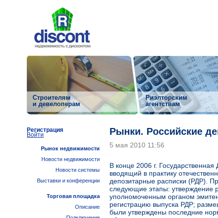
Строителям
Риэлторским
и девелоперам
агентствам
Рынки. Российские д
Регистрация
Войти
5 мая 2010 11:56
Рынок недвижимости
Новости недвижимости
В конце 2006 г. Государственная
Новости системы
вводящий в практику отечествен
депозитарные расписки (РДР). П
Выставки и конференции
следующие этапы: утверждение 
уполномоченным органом эмитен
Торговая площадка
регистрацию выпуска РДР; разме
Описание
были утверждены последние нор
Подключение