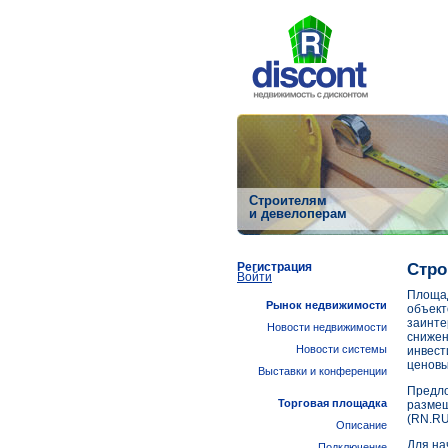
Строителям
и девелоперам
Регистрация
Стро
Войти
Площад
Рынок недвижимости
объект
заинте
Новости недвижимости
снижен
Новости системы
инвест
ценовы
Выставки и конференции
Предло
Торговая площадка
размещ
(RN.RU
Описание
Для на
Подключение