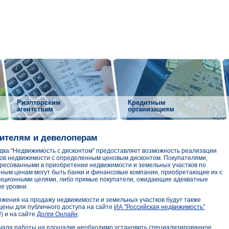
Риэлторским
Кредитным
агентствам
организациям
ителям и девелоперам
ка "Недвижимость с дисконтом" предоставляет возможность реализации
ов недвижимости с определенным ценовым дисконтом. Покупателями,
ресованными в приобретении недвижимости и земельных участков по
ным ценам могут быть банки и финансовые компании, приобретающие их с
иционными целями, либо прямые покупатели, ожидающие адекватные
е уровни.
жения на продажу недвижимости и земельных участков будут также
ены для публичного доступа на сайте
ИА "Российская недвижимость"
) и на сайте
Долги Онлайн
.
чала работы на площадке необходимо установить специализированное