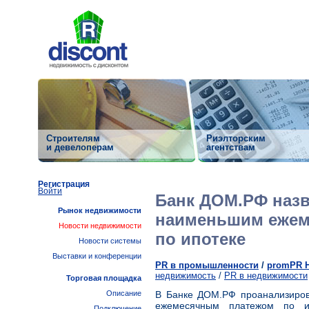
Строителям
Риэлторским
и девелоперам
агентствам
Регистрация
Войти
Банк ДОМ.РФ назв
Рынок недвижимости
наименьшим ежем
Новости недвижимости
по ипотеке
Новости системы
Выставки и конференции
PR в промышленности
/
promPR 
недвижимость
/
PR в недвижимости
Торговая площадка
Описание
В Банке ДОМ.РФ проанализиро
ежемесячным платежом по и
Подключение