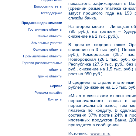
показатель зафиксирован в Вол
Вопросы и ответы
(средний размер платежа снизи
август прошлого года на 153 р
Техподдержка
службы банка.
Продажа недвижимости
На втором месте – Липецкая обл
Гостиничные объекты
795 руб.), на третьем – Удмур
снижение на 2 тыс. руб.).
Жилые объекты
Земельные участки
В десятке лидеров также Орен
снижение на 3 тыс. руб.), Пензен
Офисные объекты
руб.), Кемеровская (25,7 тыс
Промышленные объекты
Новгородская (26,1 тыс. руб., с
Торгово-развлекательные
Республика (27,5 тыс. руб., без
руб., снижение на 1,5 тыс. руб.)
объекты
рост на 950 руб.).
Прочие объекты
В среднем по стране ипотечный п
Сервис
рублей (снижение на 1,5 тыс. ру
Реклама на сайте
«Мы это связываем с повышени
Контакты
первоначального взноса в с
первоначальный взнос, тем м
платежа по кредиту. В сделка
составил 37% против 24% в про
ипотечных продуктов Банка ДО
приводятся в сообщении.
Источник:
www.irn.ru