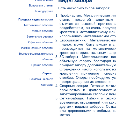
Виды забора
Вопросы и ответы
Есть несколько типов заборов:
Техподдержка
Профнастил. Металлические ли
стали, покрытой защитным
Продажа недвижимости
отличается высокой прочност
Гостиничные объекты
воздействиям, он очень популя
Жилые объекты
крепятся к металлическому или
использовать металлические ст
Земельные участки
Евроштакетник. Металлическ
Офисные объекты
планок, может быть глухим и с
Промышленные объекты
производится на металлическ
крепятся к горизонтальным нап
Торгово-развлекательные
3D-заборы. Металлические па
объекты
объемную форму благодаря на
придает забору дополнительную 
Прочие объекты
Ограждения часто используютс
крепления применяют специ
Сервис
столбах. Опоры необходимо ус
Реклама на сайте
предотвращения их смещения.
Контакты
Сварные секции. Готовые мета
прочностью и долговечность
забетонированные столбы с пом
Сетка-рабица. Гибкий и экон
временных ограждений или как 
другими видами заборов. Сетк
или деревянными столбами, к
метра.