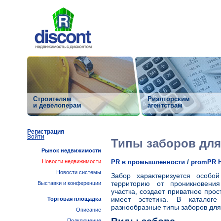
Строителям
Риэлторским
и девелоперам
агентствам
Регистрация
Войти
Типы заборов для
Рынок недвижимости
Новости недвижимости
PR в промышленности
/
promPR 
Новости системы
Забор характеризуется особо
территорию от проникновения
Выставки и конференции
участка, создает приватное про
имеет эстетика. В каталог
Торговая площадка
разнообразные типы заборов для 
Описание
Подключение