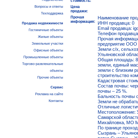
стоимость:
Вопросы и ответы
Цена
продажи:
Техподдержка
Прочая
Наименование про
информация:
ИНН продавца: 0
Продажа недвижимости
Email продавца: ig
Гостиничные объекты
Телефон продавца
Жилые объекты
Прочая информаци
предприятие ООО
Земельные участки
Земли с/х, сельхо
Офисные объекты
Ульяновской облас
Промышленные объекты
Общая площадь: 8 52
Торгово-развлекательные
земли, единый масс
земли с близким 
объекты
строительство ком
Прочие объекты
Кадастровая стоим
Состав почвы: чер
Сервис
почвы – 25 %.
Реклама на сайте
Бальность почвы о
Контакты
Земли не обрабаты
Отличные логистич
Местоположение: У
Самарской область
Михайловка, МО М
По границе проход
Сызрань – Ульянов