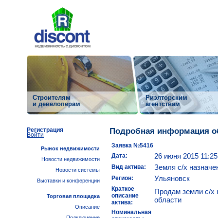
Строителям
Риэлторским
и девелоперам
агентствам
Регистрация
Подробная информация о
Войти
Заявка №5416
Рынок недвижимости
26 июня 2015 11:25
Дата:
Новости недвижимости
Земля с/х назначе
Вид актива:
Новости системы
Ульяновск
Регион:
Выставки и конференции
Краткое
Продам земли с/х 
описание
Торговая площадка
области
актива:
Описание
Номинальная
Подключение