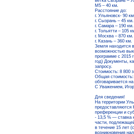
ветка Сызрань – У
М5 – 40 км.
Расстояние до:
г. Ульяновск- 90 км
г. Сызрань – 45 км.
г. Самара – 190 км.
г. Тольятти – 105 к
г. Москва – 870 км.
г. Казань – 360 км.
Земля находится в
возможностью выку
программе с 2015 г
год) Документы, 
запросу.
Стоимость: 8 800 за
Общая стоимость: 
обговаривается на
С Уважением, Игор
Для сведения!
На территории Уль
предоставляются Н
преференции и су
- 13,5 % — ставка
части, подлежаще
в течение 15 лет (
возникновения нал