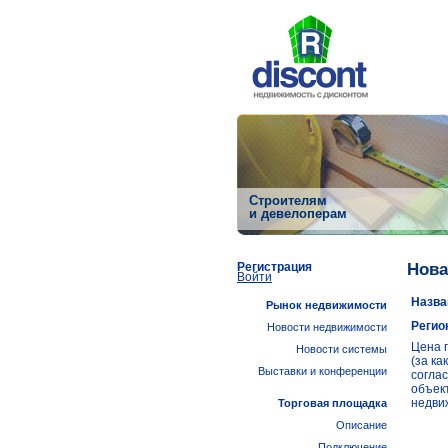
Строителям
и девелоперам
Регистрация
Нова
Войти
Назва
Рынок недвижимости
Регио
Новости недвижимости
Цена 
Новости системы
(за ка
Выставки и конференции
согла
объек
недви
Торговая площадка
Описание
Подключение