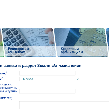
Риэлторским
Кредитным
агентствам
организациям
я заявка в раздел Земля с/х назначения
*
ние:
*
н:
продажи:
кую сумму Вы
сны уступить
т
жимости)