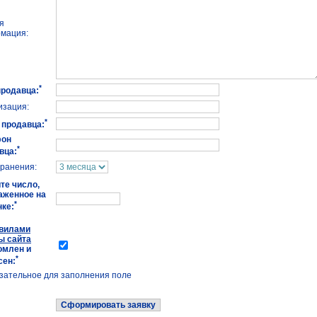
я
мация:
*
родавца:
изация:
*
l продавца:
фон
*
вца:
хранения:
те число,
аженное на
*
нке:
вилами
ы сайта
омлен и
*
сен:
бязательное для заполнения поле