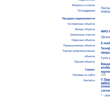
Вопросы и ответы
Проча
Техподдержка
инфор
Продажа недвижимости
Гостиничные объекты
Жилые объекты
ФИО п
Земельные участки
Орган
Офисные объекты
E-mai
Промышленные объекты
Теле
Торгово-развлекательные
прода
объекты
Срок 
Прочие объекты
Введи
изобр
Сервис
карти
Реклама на сайте
С
Пра
Контакты
работ
ознак
согла
* - о