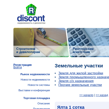
Строителям
Риэлторским
и девелоперам
агентствам
Земельные участки
Регистрация
Войти
Земля для жилой застройки
Рынок недвижимости
Земля промышленного назнач
Новости недвижимости
Земля с/х назначения
Прочие земельные участки
Новости системы
Выставки и конференции
<< начало
|
<< назад
Торговая площадка
Описание
Ялта 1 сотка
Подключение