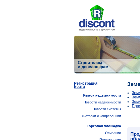
Строителям
и девелоперам
Регистрация
Земе
Войти
Земл
Рынок недвижимости
Зем
Земл
Новости недвижимости
Проч
Новости системы
Выставки и конференции
Торговая площадка
Описание
Про
обл
Подключение