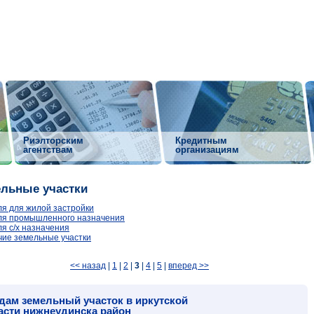
Риэлторским
Кредитным
агентствам
организациям
льные участки
я для жилой застройки
ля промышленного назначения
я с/х назначения
ие земельные участки
<< назад
|
1
|
2
|
3
|
4
|
5
|
вперед >>
дам земельный участок в иркутской
асти нижнеудинска район